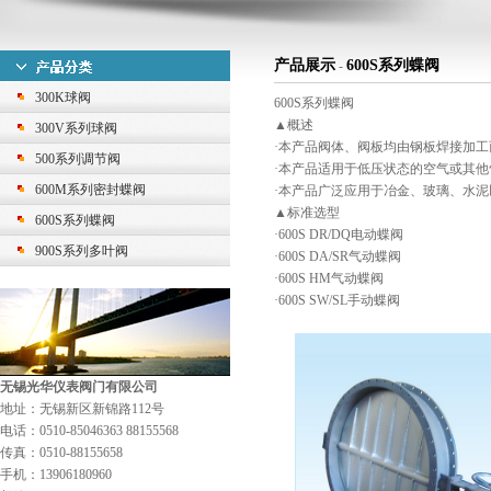
产品展示
600S系列蝶阀
-
300K球阀
600S系列蝶阀
▲概述
300V系列球阀
·本产品阀体、阀板均由钢板焊接加
500系列调节阀
·本产品适用于低压状态的空气或其
600M系列密封蝶阀
·本产品广泛应用于冶金、玻璃、水
▲标准选型
600S系列蝶阀
·600S DR/DQ电动蝶阀
900S系列多叶阀
·600S DA/SR气动蝶阀
·600S HM气动蝶阀
·600S SW/SL手动蝶阀
无锡光华仪表阀门有限公司
地址：无锡新区新锦路112号
电话：0510-85046363 88155568
传真：0510-88155658
手机：13906180960