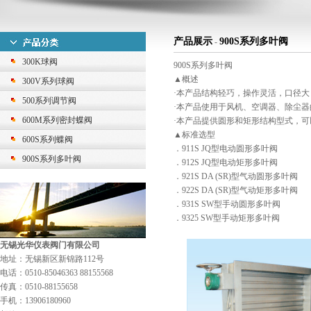
产品展示
900S系列多叶阀
-
300K球阀
900S系列多叶阀
▲概述
300V系列球阀
·本产品结构轻巧，操作灵活，口径
500系列调节阀
·本产品使用于风机、空调器、除尘
600M系列密封蝶阀
·本产品提供圆形和矩形结构型式，
▲标准选型
600S系列蝶阀
．911S JQ型电动圆形多叶阀
900S系列多叶阀
．912S JQ型电动矩形多叶阀
．921S DA (SR)型气动圆形多叶阀
．922S DA (SR)型气动矩形多叶阀
．931S SW型手动圆形多叶阀
．9325 SW型手动矩形多叶阀
无锡光华仪表阀门有限公司
地址：无锡新区新锦路112号
电话：0510-85046363 88155568
传真：0510-88155658
手机：13906180960